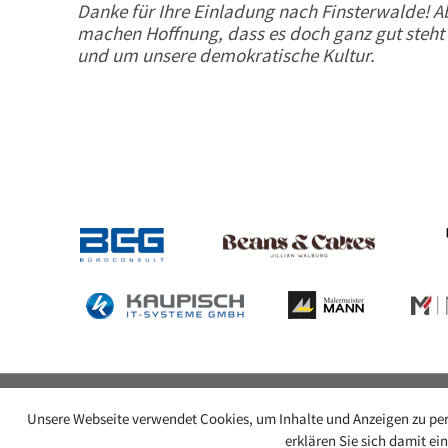
Danke für Ihre Einladung nach Finsterwalde! A
machen Hoffnung, dass es doch ganz gut steh
und um unsere demokratische Kultur.
29.03.26
Unsere Webseite verwendet Cookies, um Inhalte und Anzeigen zu pers
© 2009-2026 Ring-Café Finsterwalde
Kontakt
erklären Sie sich damit ei