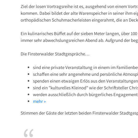
Ziel der losen Vortragsreihe ist es, ausgehend von einem Vor
kommen. Dabei bildet der alte Warenspeicher in seiner ihm e
orthopädischen Schuhmacherleisten eingerahmt, die an Decke
Ein kulinarisches Büffet auf der sieben Meter langen, über 10
immer sehr abwechslungsreichen Abend ab. Aufgrund der beg
Die Finsterwalder Stadtgespräche…
sind eine private Veranstaltung in einem im Familienbe
schaffen eine sehr angenehme und persönliche Atmosphä
spenden einen etwaigen Erlös aus den Veranstaltungen 
sind ein "kulturelles Kleinod" wie der Schriftsteller Chr
werden ausschließlich durch bürgerliches Engagement 
mehr »
Stimmen der Gäste der letzten beiden Finsterwalder Stadtges