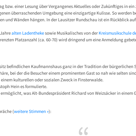
trag bzw. einer Lesung über Vergangenes Aktuelles oder Zukünftiges in e
igenen überraschenden Umgebung eine einzigartige Kulisse. So werden b
n und Wänden hängen. In der Lausitzer Rundschau ist ein Rückblick auf
0 Jahre
alten Ladentheke
sowie Musikalisches von der
Kreismusikschule de
renzten Platzanzahl (ca. 60-70) wird dringend um eine Anmeldung gebet
sitz befindlichen Kaufmannshaus ganz in der Tradition der bürgerlichen 
re, bei der die Besucher einem prominenten Gast so nah wie selten sind
einem kulturellen oder sozialen Zweck in Finsterwalde.
istoph Hein es formulierte.
ermöglicht, was Alt-Bundespräsident Richard von Weizsäcker in einem 
präche (
weitere Stimmen »
):