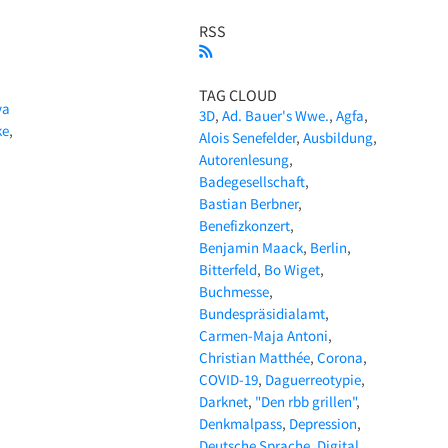
RSS
TAG CLOUD
va
3D
Ad. Bauer's Wwe.
Agfa
ke
,
Alois Senefelder
Ausbildung
Autorenlesung
Badegesellschaft
Bastian Berbner
Benefizkonzert
Benjamin Maack
Berlin
Bitterfeld
Bo Wiget
Buchmesse
Bundespräsidialamt
Carmen-Maja Antoni
Christian Matthée
Corona
COVID-19
Daguerreotypie
Darknet
"Den rbb grillen"
Denkmalpass
Depression
Deutsche Sprache
Digital