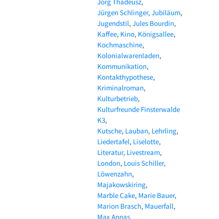
Jörg Thadeusz
Jürgen Schlinger
Jubiläum
Jugendstil
Jules Bourdin
Kaffee
Kino
Königsallee
Kochmaschine
Kolonialwarenladen
Kommunikation
Kontakthypothese
Kriminalroman
Kulturbetrieb
Kulturfreunde Finsterwalde
K3
Kutsche
Lauban
Lehrling
Liedertafel
Liselotte
Literatur
Livestream
London
Louis Schiller
Löwenzahn
Majakowskiring
Marble Cake
Marie Bauer
Marion Brasch
Mauerfall
Max Annas