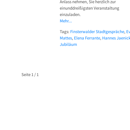
Anlass nehmen, Sie herzlich zur
einunddreißigsten Veranstaltung
einzuladen.
Mehr...
Tags:
Finsterwalder Stadtgespräche
,
E
Mattes
,
Elena Ferrante
,
Hannes Jaenic
Jubiläum
Seite
1 / 1