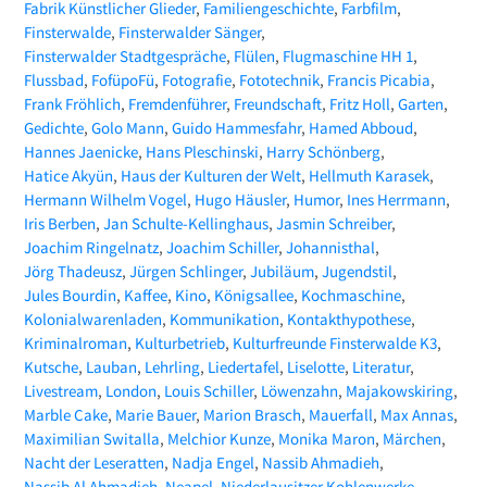
Fabrik Künstlicher Glieder
Familiengeschichte
Farbfilm
Finsterwalde
Finsterwalder Sänger
Finsterwalder Stadtgespräche
Flülen
Flugmaschine HH 1
Flussbad
FofüpoFü
Fotografie
Fototechnik
Francis Picabia
Frank Fröhlich
Fremdenführer
Freundschaft
Fritz Holl
Garten
Gedichte
Golo Mann
Guido Hammesfahr
Hamed Abboud
Hannes Jaenicke
Hans Pleschinski
Harry Schönberg
Hatice Akyün
Haus der Kulturen der Welt
Hellmuth Karasek
Hermann Wilhelm Vogel
Hugo Häusler
Humor
Ines Herrmann
Iris Berben
Jan Schulte-Kellinghaus
Jasmin Schreiber
Joachim Ringelnatz
Joachim Schiller
Johannisthal
Jörg Thadeusz
Jürgen Schlinger
Jubiläum
Jugendstil
Jules Bourdin
Kaffee
Kino
Königsallee
Kochmaschine
Kolonialwarenladen
Kommunikation
Kontakthypothese
Kriminalroman
Kulturbetrieb
Kulturfreunde Finsterwalde K3
Kutsche
Lauban
Lehrling
Liedertafel
Liselotte
Literatur
Livestream
London
Louis Schiller
Löwenzahn
Majakowskiring
Marble Cake
Marie Bauer
Marion Brasch
Mauerfall
Max Annas
Maximilian Switalla
Melchior Kunze
Monika Maron
Märchen
Nacht der Leseratten
Nadja Engel
Nassib Ahmadieh
Nassib Al Ahmadieh
Neapel
Niederlausitzer Kohlenwerke