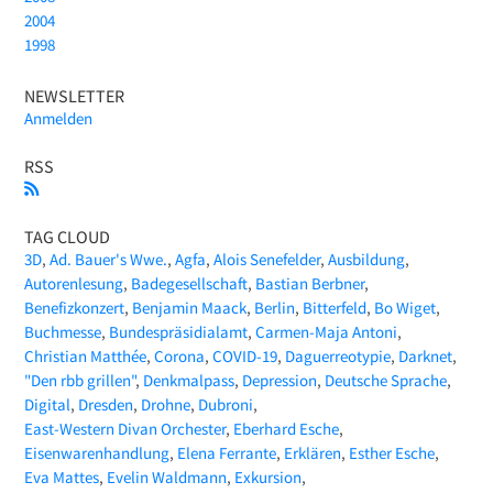
2004
1998
NEWSLETTER
Anmelden
RSS
TAG CLOUD
3D
Ad. Bauer's Wwe.
Agfa
Alois Senefelder
Ausbildung
Autorenlesung
Badegesellschaft
Bastian Berbner
Benefizkonzert
Benjamin Maack
Berlin
Bitterfeld
Bo Wiget
Buchmesse
Bundespräsidialamt
Carmen-Maja Antoni
Christian Matthée
Corona
COVID-19
Daguerreotypie
Darknet
"Den rbb grillen"
Denkmalpass
Depression
Deutsche Sprache
Digital
Dresden
Drohne
Dubroni
East-Western Divan Orchester
Eberhard Esche
Eisenwarenhandlung
Elena Ferrante
Erklären
Esther Esche
Eva Mattes
Evelin Waldmann
Exkursion