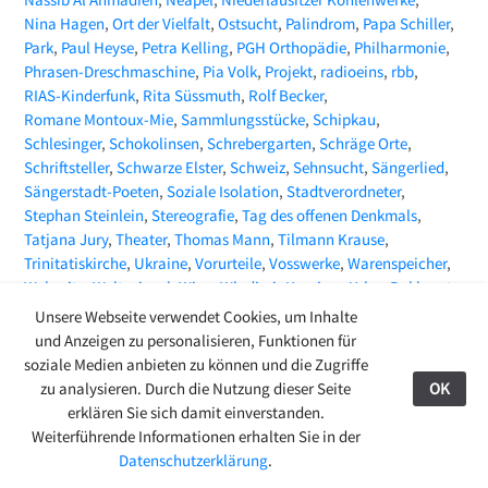
Nina Hagen
Ort der Vielfalt
Ostsucht
Palindrom
Papa Schiller
Park
Paul Heyse
Petra Kelling
PGH Orthopädie
Philharmonie
Phrasen-Dreschmaschine
Pia Volk
Projekt
radioeins
rbb
RIAS-Kinderfunk
Rita Süssmuth
Rolf Becker
Romane Montoux-Mie
Sammlungsstücke
Schipkau
Schlesinger
Schokolinsen
Schrebergarten
Schräge Orte
Schriftsteller
Schwarze Elster
Schweiz
Sehnsucht
Sängerlied
Sängerstadt-Poeten
Soziale Isolation
Stadtverordneter
Stephan Steinlein
Stereografie
Tag des offenen Denkmals
Tatjana Jury
Theater
Thomas Mann
Tilmann Krause
Trinitatiskirche
Ukraine
Vorurteile
Vosswerke
Warenspeicher
Webseite
Weltspiegel
Wien
Wladimir Kaminer
Yehor Bakhmut
ZEITMAGAZIN
Zeitungsartikel
Zoë Beck
Unsere Webseite verwendet Cookies, um Inhalte
und Anzeigen zu personalisieren, Funktionen für
soziale Medien anbieten zu können und die Zugriffe
zu analysieren. Durch die Nutzung dieser Seite
OK
27.08.24
erklären Sie sich damit einverstanden.
© 2009-2026 Ring-Café Finsterwalde
Kontakt
Weiterführende Informationen erhalten Sie in der
Stadtgespräche
>
Aktuelles
Datenschutzerklärung
.