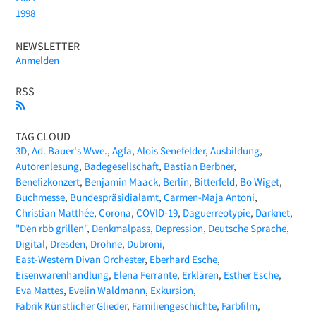
1998
NEWSLETTER
Anmelden
RSS
TAG CLOUD
3D
Ad. Bauer's Wwe.
Agfa
Alois Senefelder
Ausbildung
Autorenlesung
Badegesellschaft
Bastian Berbner
Benefizkonzert
Benjamin Maack
Berlin
Bitterfeld
Bo Wiget
Buchmesse
Bundespräsidialamt
Carmen-Maja Antoni
Christian Matthée
Corona
COVID-19
Daguerreotypie
Darknet
"Den rbb grillen"
Denkmalpass
Depression
Deutsche Sprache
Digital
Dresden
Drohne
Dubroni
East-Western Divan Orchester
Eberhard Esche
Eisenwarenhandlung
Elena Ferrante
Erklären
Esther Esche
Eva Mattes
Evelin Waldmann
Exkursion
Fabrik Künstlicher Glieder
Familiengeschichte
Farbfilm