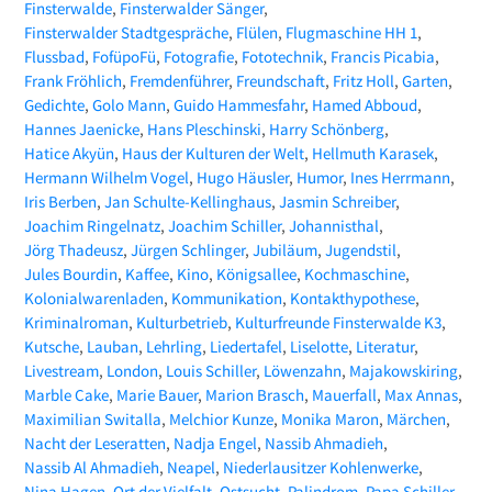
Finsterwalde
Finsterwalder Sänger
Finsterwalder Stadtgespräche
Flülen
Flugmaschine HH 1
Flussbad
FofüpoFü
Fotografie
Fototechnik
Francis Picabia
Frank Fröhlich
Fremdenführer
Freundschaft
Fritz Holl
Garten
Gedichte
Golo Mann
Guido Hammesfahr
Hamed Abboud
Hannes Jaenicke
Hans Pleschinski
Harry Schönberg
Hatice Akyün
Haus der Kulturen der Welt
Hellmuth Karasek
Hermann Wilhelm Vogel
Hugo Häusler
Humor
Ines Herrmann
Iris Berben
Jan Schulte-Kellinghaus
Jasmin Schreiber
Joachim Ringelnatz
Joachim Schiller
Johannisthal
Jörg Thadeusz
Jürgen Schlinger
Jubiläum
Jugendstil
Jules Bourdin
Kaffee
Kino
Königsallee
Kochmaschine
Kolonialwarenladen
Kommunikation
Kontakthypothese
Kriminalroman
Kulturbetrieb
Kulturfreunde Finsterwalde K3
Kutsche
Lauban
Lehrling
Liedertafel
Liselotte
Literatur
Livestream
London
Louis Schiller
Löwenzahn
Majakowskiring
Marble Cake
Marie Bauer
Marion Brasch
Mauerfall
Max Annas
Maximilian Switalla
Melchior Kunze
Monika Maron
Märchen
Nacht der Leseratten
Nadja Engel
Nassib Ahmadieh
Nassib Al Ahmadieh
Neapel
Niederlausitzer Kohlenwerke
Nina Hagen
Ort der Vielfalt
Ostsucht
Palindrom
Papa Schiller