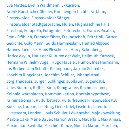
Eva Mattes
Evelin Waldmann
Exkursion
Fabrik Künstlicher Glieder
Familiengeschichte
Farbfilm
Finsterwalde
Finsterwalder Sänger
Finsterwalder Stadtgespräche
Flülen
Flugmaschine HH 1
Flussbad
FofüpoFü
Fotografie
Fototechnik
Francis Picabia
Frank Fröhlich
Fremdenführer
Freundschaft
Fritz Holl
Garten
Gedichte
Golo Mann
Guido Hammesfahr
Hamed Abboud
Hannes Jaenicke
Hans Pleschinski
Harry Schönberg
Hatice Akyün
Haus der Kulturen der Welt
Hellmuth Karasek
Hermann Wilhelm Vogel
Hugo Häusler
Humor
Ines Herrmann
Iris Berben
Jan Schulte-Kellinghaus
Jasmin Schreiber
Joachim Ringelnatz
Joachim Schiller
Johannisthal
Jörg Thadeusz
Jürgen Schlinger
Jubiläum
Jugendstil
Jules Bourdin
Kaffee
Kino
Königsallee
Kochmaschine
Kolonialwarenladen
Kommunikation
Kontakthypothese
Kriminalroman
Kulturbetrieb
Kulturfreunde Finsterwalde K3
Kutsche
Lauban
Lehrling
Liedertafel
Liselotte
Literatur
Livestream
London
Louis Schiller
Löwenzahn
Majakowskiring
Marble Cake
Marie Bauer
Marion Brasch
Mauerfall
Max Annas
Maximilian Switalla
Melchior Kunze
Monika Maron
Märchen