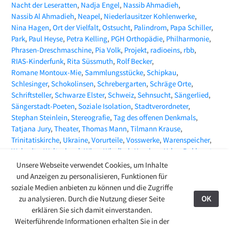
Nacht der Leseratten
Nadja Engel
Nassib Ahmadieh
Nassib Al Ahmadieh
Neapel
Niederlausitzer Kohlenwerke
Nina Hagen
Ort der Vielfalt
Ostsucht
Palindrom
Papa Schiller
Park
Paul Heyse
Petra Kelling
PGH Orthopädie
Philharmonie
Phrasen-Dreschmaschine
Pia Volk
Projekt
radioeins
rbb
RIAS-Kinderfunk
Rita Süssmuth
Rolf Becker
Romane Montoux-Mie
Sammlungsstücke
Schipkau
Schlesinger
Schokolinsen
Schrebergarten
Schräge Orte
Schriftsteller
Schwarze Elster
Schweiz
Sehnsucht
Sängerlied
Sängerstadt-Poeten
Soziale Isolation
Stadtverordneter
Stephan Steinlein
Stereografie
Tag des offenen Denkmals
Tatjana Jury
Theater
Thomas Mann
Tilmann Krause
Trinitatiskirche
Ukraine
Vorurteile
Vosswerke
Warenspeicher
Webseite
Weltspiegel
Wien
Wladimir Kaminer
Yehor Bakhmut
ZEITMAGAZIN
Zeitungsartikel
Zoë Beck
Unsere Webseite verwendet Cookies, um Inhalte
und Anzeigen zu personalisieren, Funktionen für
soziale Medien anbieten zu können und die Zugriffe
zu analysieren. Durch die Nutzung dieser Seite
OK
27.08.24
erklären Sie sich damit einverstanden.
© 2009-2026 Ring-Café Finsterwalde
Kontakt
Weiterführende Informationen erhalten Sie in der