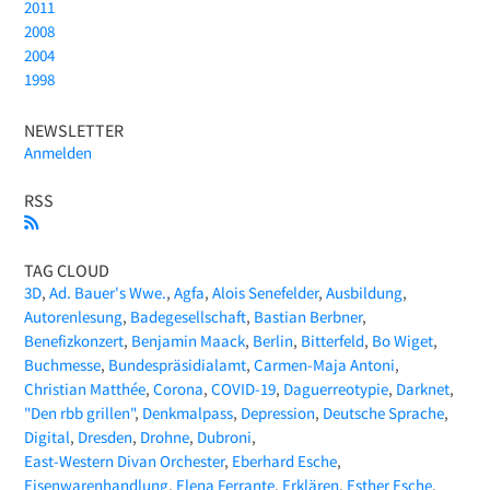
2011
2008
2004
1998
NEWSLETTER
Anmelden
RSS
TAG CLOUD
3D
Ad. Bauer's Wwe.
Agfa
Alois Senefelder
Ausbildung
Autorenlesung
Badegesellschaft
Bastian Berbner
Benefizkonzert
Benjamin Maack
Berlin
Bitterfeld
Bo Wiget
Buchmesse
Bundespräsidialamt
Carmen-Maja Antoni
Christian Matthée
Corona
COVID-19
Daguerreotypie
Darknet
"Den rbb grillen"
Denkmalpass
Depression
Deutsche Sprache
Digital
Dresden
Drohne
Dubroni
East-Western Divan Orchester
Eberhard Esche
Eisenwarenhandlung
Elena Ferrante
Erklären
Esther Esche